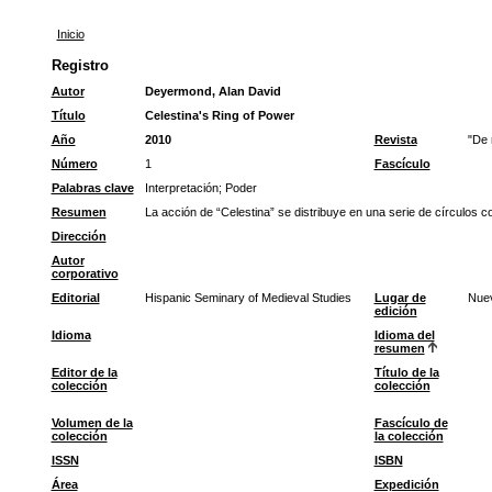
Inicio
Registro
Autor
Deyermond, Alan David
Título
Celestina's Ring of Power
Año
2010
Revista
"De 
Número
1
Fascículo
Palabras clave
Interpretación
;
Poder
Resumen
La acción de “Celestina” se distribuye en una serie de círculos co
Dirección
Autor
corporativo
Editorial
Hispanic Seminary of Medieval Studies
Lugar de
Nue
edición
Idioma
Idioma del
resumen
Editor de la
Título de la
colección
colección
Volumen de la
Fascículo de
colección
la colección
ISSN
ISBN
Área
Expedición