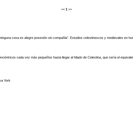
<<
1
>>
ninguna cosa es alegre posesión sin compañia". Estudios celestinescos y medievales en h
ncéntricos cada vez más pequeños hasta llegar al hilado de Celestina, que sería el equivalente 
va York