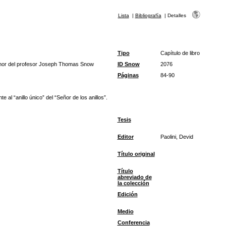
Lista
|
Bibliografía
|
Detalles
Tipo
Capítulo de libro
onor del profesor Joseph Thomas Snow
ID Snow
2076
Páginas
84-90
al “anillo único” del “Señor de los anillos”.
Tesis
Editor
Paolini, Devid
Título original
Título
abreviado de
la colección
Edición
Medio
Conferencia