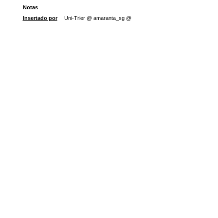
Notas
Insertado por
Uni-Trier @ amaranta_sg @