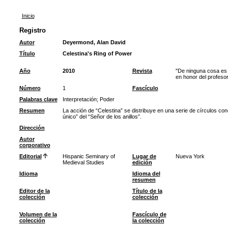
Inicio
Registro
Autor
Deyermond, Alan David
Título
Celestina's Ring of Power
Año
2010
Revista
"De ninguna cosa es 
en honor del profes
Número
1
Fascículo
Palabras clave
Interpretación
;
Poder
Resumen
La acción de “Celestina” se distribuye en una serie de círculos con
único” del “Señor de los anillos”.
Dirección
Autor
corporativo
Editorial
Hispanic Seminary of
Lugar de
Nueva York
Medieval Studies
edición
Idioma
Idioma del
resumen
Editor de la
Título de la
colección
colección
Volumen de la
Fascículo de
colección
la colección