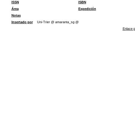
ISSN
ISBN
Área
Expedición
Notas
Insertado por
Uni-Trier @ amaranta_sg @
Enlace p