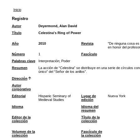
Inicio
Registro
Autor
Deyermond, Alan David
Título
Celestina's Ring of Power
Año
2010
Revista
"De ninguna cosa es 
en honor del profes
Número
1
Fascículo
Palabras clave
Interpretación
;
Poder
Resumen
La acción de “Celestina” se distribuye en una serie de círculos con
único” del “Señor de los anillos”.
Dirección
Autor
corporativo
Editorial
Hispanic Seminary of
Lugar de
Nueva York
Medieval Studies
edición
Idioma
Idioma del
resumen
Editor de la
Título de la
colección
colección
Volumen de la
Fascículo de
colección
la colección