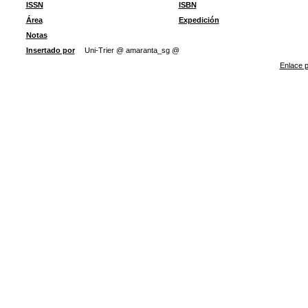
ISSN
ISBN
Área
Expedición
Notas
Insertado por
Uni-Trier @ amaranta_sg @
Enlace p