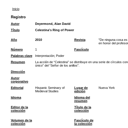
Inicio
Registro
Autor
Deyermond, Alan David
Título
Celestina's Ring of Power
Año
2010
Revista
"De ninguna cosa es 
en honor del profes
Número
1
Fascículo
Palabras clave
Interpretación
;
Poder
Resumen
La acción de “Celestina” se distribuye en una serie de círculos con
único” del “Señor de los anillos”.
Dirección
Autor
corporativo
Editorial
Hispanic Seminary of
Lugar de
Nueva York
Medieval Studies
edición
Idioma
Idioma del
resumen
Editor de la
Título de la
colección
colección
Volumen de la
Fascículo de
colección
la colección