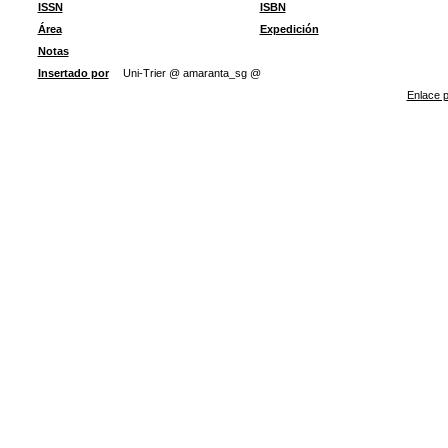
ISSN
ISBN
Área
Expedición
Notas
Insertado por
Uni-Trier @ amaranta_sg @
Enlace p