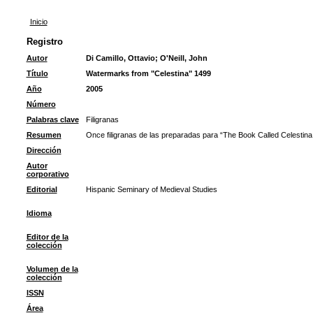
Inicio
Registro
Autor
Di Camillo, Ottavio
;
O'Neill, John
Título
Watermarks from "Celestina" 1499
Año
2005
Número
Palabras clave
Filigranas
Resumen
Once filigranas de las preparadas para “The Book Called Celestina 
Dirección
Autor
corporativo
Editorial
Hispanic Seminary of Medieval Studies
Idioma
Editor de la
colección
Volumen de la
colección
ISSN
Área