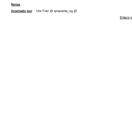
Notas
Insertado por
Uni-Trier @ amaranta_sg @
Enlace p