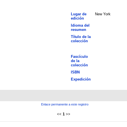
Lugar de
New York
edición
Idioma del
resumen
Título de la
colección
Fascículo
de la
colección
ISBN
Expedición
Enlace permanente a este registro
<<
1
>>