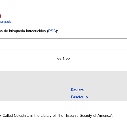
a
vanzada
ios de búsqueda introducidos (
RSS
):
<<
1
>>
Revista
Fascículo
 Called Celestina in the Library of The Hispanic Society of America”.