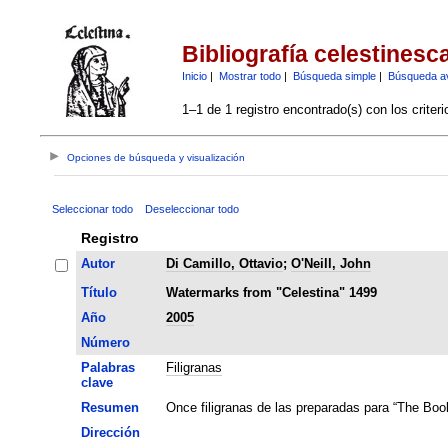
Bibliografía celestinesc
Inicio
|
Mostrar todo
|
Búsqueda simple
|
Búsqueda a
1–1 de 1 registro encontrado(s) con los criter
Opciones de búsqueda y visualización
Seleccionar todo
Deseleccionar todo
Registro
Autor
Di Camillo, Ottavio
;
O'Neill, John
Título
Watermarks from "Celestina" 1499
Año
2005
Número
Palabras
Filigranas
clave
Resumen
Once filigranas de las preparadas para “The Book
Dirección