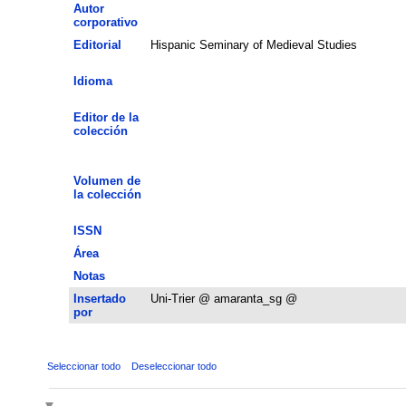
Autor
corporativo
Editorial
Hispanic Seminary of Medieval Studies
Idioma
Editor de la
colección
Volumen de
la colección
ISSN
Área
Notas
Insertado
Uni-Trier @ amaranta_sg @
por
Seleccionar todo
Deseleccionar todo