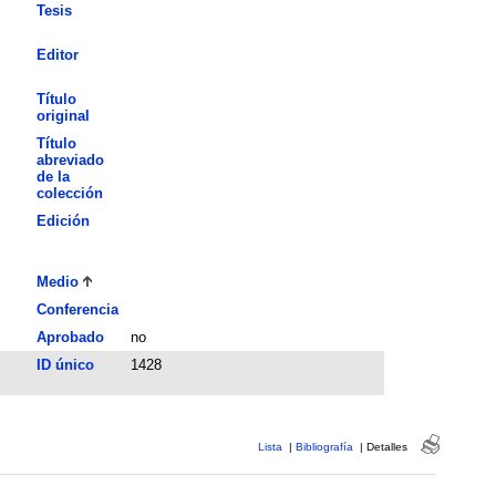
Tesis
Editor
Título
original
Título
abreviado
de la
colección
Edición
Medio
Conferencia
Aprobado
no
ID único
1428
Lista
|
Bibliografía
|
Detalles