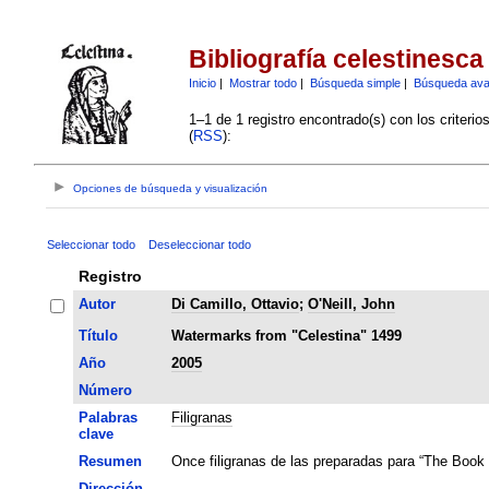
Bibliografía celestinesca
Inicio
|
Mostrar todo
|
Búsqueda simple
|
Búsqueda av
1–1 de 1 registro encontrado(s) con los criteri
(
RSS
):
Opciones de búsqueda y visualización
Seleccionar todo
Deseleccionar todo
Registro
Autor
Di Camillo, Ottavio
;
O'Neill, John
Título
Watermarks from "Celestina" 1499
Año
2005
Número
Palabras
Filigranas
clave
Resumen
Once filigranas de las preparadas para “The Book C
Dirección