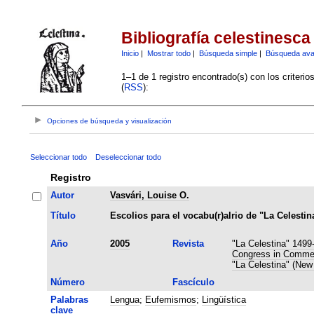
Bibliografía celestinesca
Inicio
|
Mostrar todo
|
Búsqueda simple
|
Búsqueda av
1–1 de 1 registro encontrado(s) con los criteri
(
RSS
):
Opciones de búsqueda y visualización
Seleccionar todo
Deseleccionar todo
Registro
Autor
Vasvári, Louise O.
Título
Escolios para el vocabu(r)alrio de "La Celestin
Año
2005
Revista
"La Celestina" 1499
Congress in Commemo
"La Celestina" (New
Número
Fascículo
Palabras
Lengua
;
Eufemismos
;
Lingüística
clave