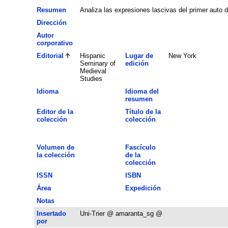
Resumen
Analiza las expresiones lascivas del primer auto d
Dirección
Autor
corporativo
Editorial
Hispanic
Lugar de
New York
Seminary of
edición
Medieval
Studies
Idioma
Idioma del
resumen
Editor de la
Título de la
colección
colección
Volumen de
Fascículo
la colección
de la
colección
ISSN
ISBN
Área
Expedición
Notas
Insertado
Uni-Trier @ amaranta_sg @
por