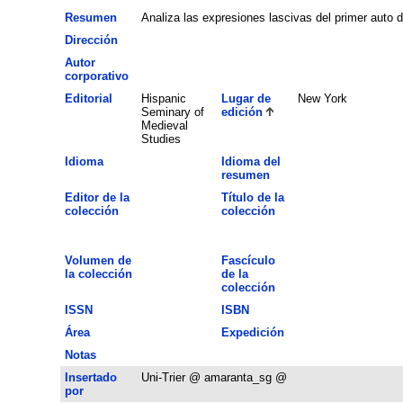
Resumen
Analiza las expresiones lascivas del primer auto d
Dirección
Autor
corporativo
Editorial
Hispanic
Lugar de
New York
Seminary of
edición
Medieval
Studies
Idioma
Idioma del
resumen
Editor de la
Título de la
colección
colección
Volumen de
Fascículo
la colección
de la
colección
ISSN
ISBN
Área
Expedición
Notas
Insertado
Uni-Trier @ amaranta_sg @
por