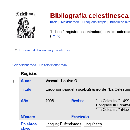
Bibliografía celestinesca
Inicio
|
Mostrar todo
|
Búsqueda simple
|
Búsqueda av
1–1 de 1 registro encontrado(s) con los criteri
(
RSS
):
Opciones de búsqueda y visualización
Seleccionar todo
Deseleccionar todo
Registro
Autor
Vasvári, Louise O.
Título
Escolios para el vocabu(r)alrio de "La Celestin
Año
2005
Revista
"La Celestina" 1499
Congress in Commemo
"La Celestina" (New
Número
Fascículo
Palabras
Lengua
;
Eufemismos
;
Lingüística
clave