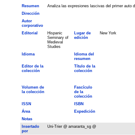
Resumen
Analiza las expresiones lascivas del primer auto d
Dirección
Autor
corporativo
Editorial
Hispanic
Lugar de
New York
Seminary of
edición
Medieval
Studies
Idioma
Idioma del
resumen
Editor de la
Título de la
colección
colección
Volumen de
Fascículo
la colección
de la
colección
ISSN
ISBN
Área
Expedición
Notas
Insertado
Uni-Trier @ amaranta_sg @
por