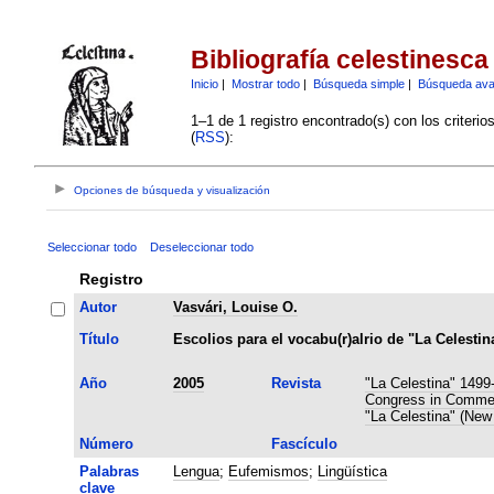
Bibliografía celestinesca
Inicio
|
Mostrar todo
|
Búsqueda simple
|
Búsqueda av
1–1 de 1 registro encontrado(s) con los criteri
(
RSS
):
Opciones de búsqueda y visualización
Seleccionar todo
Deseleccionar todo
Registro
Autor
Vasvári, Louise O.
Título
Escolios para el vocabu(r)alrio de "La Celestin
Año
2005
Revista
"La Celestina" 1499
Congress in Commemo
"La Celestina" (New
Número
Fascículo
Palabras
Lengua
;
Eufemismos
;
Lingüística
clave