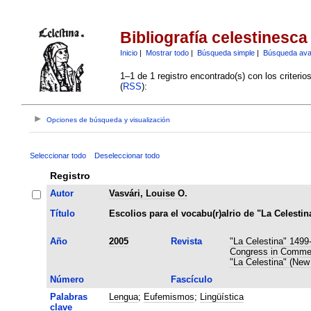
Bibliografía celestinesca
Inicio
|
Mostrar todo
|
Búsqueda simple
|
Búsqueda av
1–1 de 1 registro encontrado(s) con los criteri
(
RSS
):
Opciones de búsqueda y visualización
Seleccionar todo
Deseleccionar todo
Registro
Autor
Vasvári, Louise O.
Título
Escolios para el vocabu(r)alrio de "La Celestin
Año
2005
Revista
"La Celestina" 1499
Congress in Commemo
"La Celestina" (New
Número
Fascículo
Palabras
Lengua
;
Eufemismos
;
Lingüística
clave