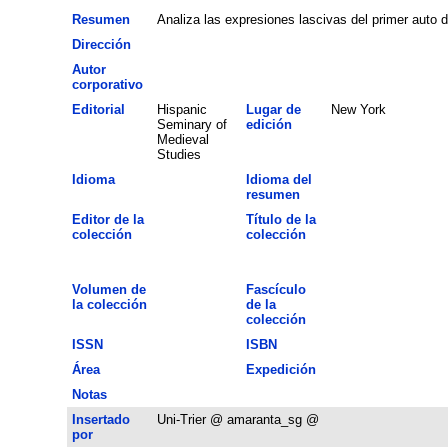
Resumen
Analiza las expresiones lascivas del primer auto d
Dirección
Autor
corporativo
Editorial
Hispanic
Lugar de
New York
Seminary of
edición
Medieval
Studies
Idioma
Idioma del
resumen
Editor de la
Título de la
colección
colección
Volumen de
Fascículo
la colección
de la
colección
ISSN
ISBN
Área
Expedición
Notas
Insertado
Uni-Trier @ amaranta_sg @
por