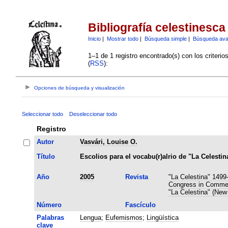
Bibliografía celestinesca
Inicio
|
Mostrar todo
|
Búsqueda simple
|
Búsqueda av
1–1 de 1 registro encontrado(s) con los criteri
(
RSS
):
Opciones de búsqueda y visualización
Seleccionar todo
Deseleccionar todo
Registro
Autor
Vasvári, Louise O.
Título
Escolios para el vocabu(r)alrio de "La Celestin
Año
2005
Revista
"La Celestina" 1499
Congress in Commemo
"La Celestina" (New
Número
Fascículo
Palabras
Lengua
;
Eufemismos
;
Lingüística
clave