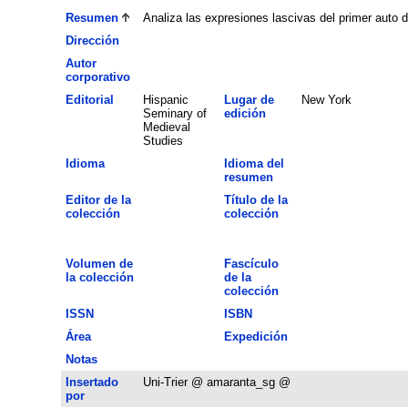
Resumen
Analiza las expresiones lascivas del primer auto d
Dirección
Autor
corporativo
Editorial
Hispanic
Lugar de
New York
Seminary of
edición
Medieval
Studies
Idioma
Idioma del
resumen
Editor de la
Título de la
colección
colección
Volumen de
Fascículo
la colección
de la
colección
ISSN
ISBN
Área
Expedición
Notas
Insertado
Uni-Trier @ amaranta_sg @
por