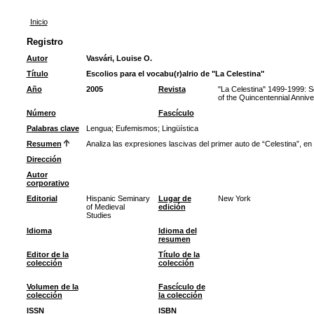
Inicio
Registro
Autor
Vasvári, Louise O.
Título
Escolios para el vocabu(r)alrio de "La Celestina"
Año
2005
Revista
"La Celestina" 1499-1999: 
of the Quincentennial Anniv
Número
Fascículo
Palabras clave
Lengua
;
Eufemismos
;
Lingüística
Resumen
Analiza las expresiones lascivas del primer auto de “Celestina”, en
Dirección
Autor
corporativo
Editorial
Hispanic Seminary
Lugar de
New York
of Medieval
edición
Studies
Idioma
Idioma del
resumen
Editor de la
Título de la
colección
colección
Volumen de la
Fascículo de
colección
la colección
ISSN
ISBN