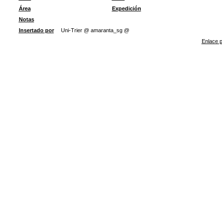
Área
Expedición
Notas
Insertado por
Uni-Trier @ amaranta_sg @
Enlace p