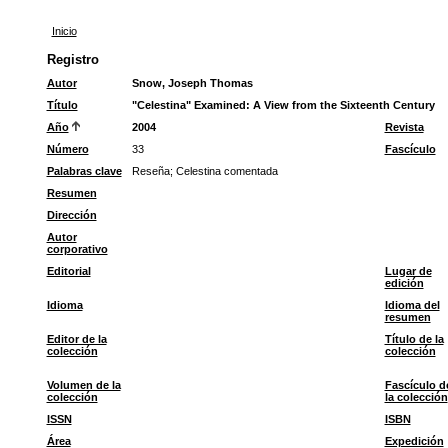
Inicio
Registro
Autor
Snow, Joseph Thomas
Título
"Celestina" Examined: A View from the Sixteenth Century
Año
2004
Revista
Número
33
Fascículo
Palabras clave
Reseña
;
Celestina comentada
Resumen
Dirección
Autor
corporativo
Editorial
Lugar de
edición
Idioma
Idioma del
resumen
Editor de la
Título de la
colección
colección
Volumen de la
Fascículo d
colección
la colección
ISSN
ISBN
Área
Expedición