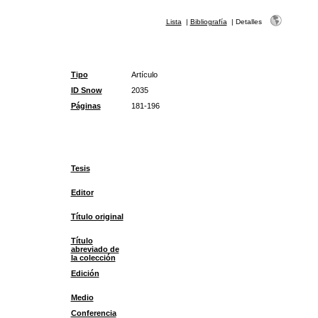
Lista
|
Bibliografía
|
Detalles
Tipo
Artículo
ID Snow
2035
Páginas
181-196
Tesis
Editor
Título original
Título
abreviado de
la colección
Edición
Medio
Conferencia