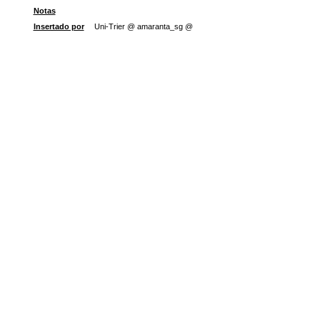
Notas
Insertado por
Uni-Trier @ amaranta_sg @