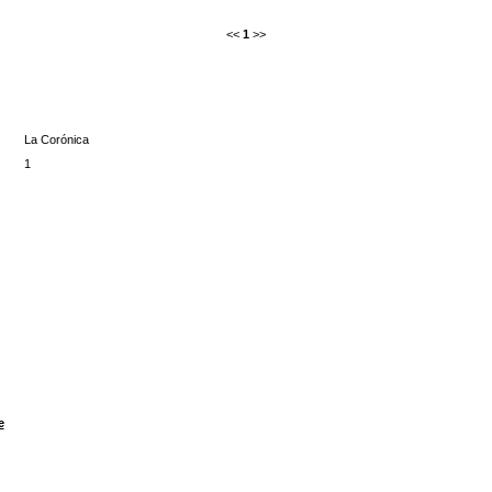
<<
1
>>
La Corónica
1
e