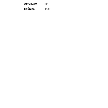
Aprobado
no
ID único
1489