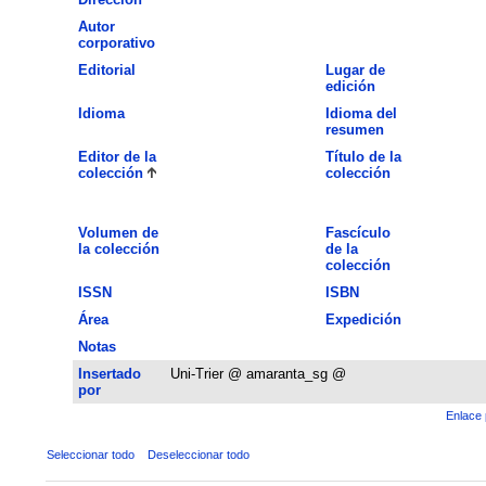
Autor
corporativo
Editorial
Lugar de
edición
Idioma
Idioma del
resumen
Editor de la
Título de la
colección
colección
Volumen de
Fascículo
la colección
de la
colección
ISSN
ISBN
Área
Expedición
Notas
Insertado
Uni-Trier @ amaranta_sg @
por
Enlace 
Seleccionar todo
Deseleccionar todo