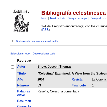
Bibliografía celestinesca
Inicio
|
Mostrar todo
|
Búsqueda simple
|
Búsqueda av
1–1 de 1 registro encontrado(s) con los criteri
(
RSS
):
Opciones de búsqueda y visualización
Seleccionar todo
Deseleccionar todo
Registro
Autor
Snow, Joseph Thomas
Título
"Celestina" Examined: A View from the Sixteen
Año
2004
Revista
La Corónic
Número
33
Fascículo
1
Palabras
Reseña
;
Celestina comentada
clave
Resumen
Dirección