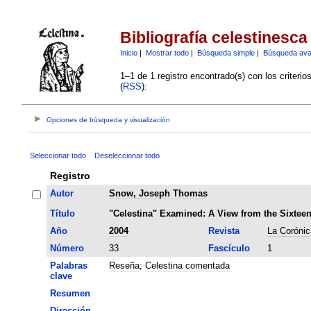
Bibliografía celestinesca
Inicio
|
Mostrar todo
|
Búsqueda simple
|
Búsqueda av
1–1 de 1 registro encontrado(s) con los criteri
(
RSS
):
Opciones de búsqueda y visualización
Seleccionar todo
Deseleccionar todo
Registro
Autor
Snow, Joseph Thomas
Título
"Celestina" Examined: A View from the Sixteen
Año
2004
Revista
La Corónic
Número
33
Fascículo
1
Palabras
Reseña
;
Celestina comentada
clave
Resumen
Dirección