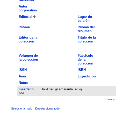
Autor
corporativo
Editorial
Lugar de
edición
Idioma
Idioma del
resumen
Editor de la
Título de la
colección
colección
Volumen de
Fascículo
la colección
de la
colección
ISSN
ISBN
Área
Expedición
Notas
Insertado
Uni-Trier @ amaranta_sg @
por
Enlace 
Seleccionar todo
Deseleccionar todo