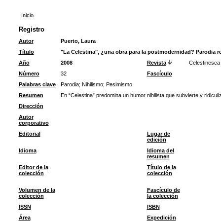
Inicio
Registro
Autor
Puerto, Laura
Título
"La Celestina", ¿una obra para la postmodernidad? Parodia re
Año
2008
Revista
Celestinesca
Número
32
Fascículo
Palabras clave
Parodia
;
Nihilismo
;
Pesimismo
Resumen
En “Celestina” predomina un humor nihilista que subvierte y ridiculiz
Dirección
Autor
corporativo
Editorial
Lugar de
edición
Idioma
Idioma del
resumen
Editor de la
Título de la
colección
colección
Volumen de la
Fascículo de
colección
la colección
ISSN
ISBN
Área
Expedición