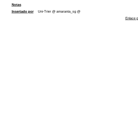
Notas
Insertado por
Uni-Trier @ amaranta_sg @
Enlace p