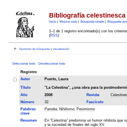
Bibliografía celestinesca
Inicio
|
Mostrar todo
|
Búsqueda simple
|
Búsqueda av
1–1 de 1 registro encontrado(s) con los criteri
(
RSS
):
Opciones de búsqueda y visualización
Seleccionar todo
Deseleccionar todo
Registro
Autor
Puerto, Laura
Título
"La Celestina", ¿una obra para la postmoderni
Año
2008
Revista
Celestine
Número
32
Fascículo
Palabras
Parodia
;
Nihilismo
;
Pesimismo
clave
Resumen
En “Celestina” predomina un humor nihilista que sub
y la sociedad de finales del siglo XV.