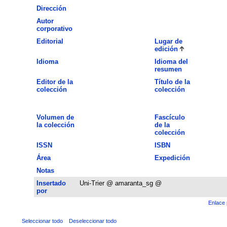
Dirección
Autor
corporativo
Editorial
Lugar de
edición
Idioma
Idioma del
resumen
Editor de la
Título de la
colección
colección
Volumen de
Fascículo
la colección
de la
colección
ISSN
ISBN
Área
Expedición
Notas
Insertado
Uni-Trier @ amaranta_sg @
por
Enlace 
Seleccionar todo
Deseleccionar todo