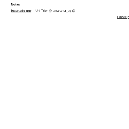
Notas
Insertado por
Uni-Trier @ amaranta_sg @
Enlace p