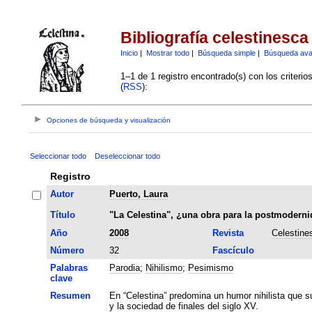
Bibliografía celestinesca
Inicio
|
Mostrar todo
|
Búsqueda simple
|
Búsqueda av
1–1 de 1 registro encontrado(s) con los criteri
(
RSS
):
Opciones de búsqueda y visualización
Seleccionar todo
Deseleccionar todo
Registro
Autor
Puerto, Laura
Título
"La Celestina", ¿una obra para la postmoderni
Año
2008
Revista
Celestine
Número
32
Fascículo
Palabras
Parodia
;
Nihilismo
;
Pesimismo
clave
Resumen
En “Celestina” predomina un humor nihilista que sub
y la sociedad de finales del siglo XV.