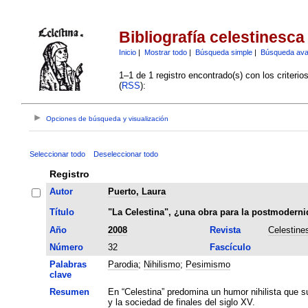
Bibliografía celestinesca
Inicio
|
Mostrar todo
|
Búsqueda simple
|
Búsqueda av
1–1 de 1 registro encontrado(s) con los criteri
(
RSS
):
Opciones de búsqueda y visualización
Seleccionar todo
Deseleccionar todo
Registro
Autor
Puerto, Laura
Título
"La Celestina", ¿una obra para la postmoderni
Año
2008
Revista
Celestine
Número
32
Fascículo
Palabras
Parodia
;
Nihilismo
;
Pesimismo
clave
Resumen
En “Celestina” predomina un humor nihilista que sub
y la sociedad de finales del siglo XV.