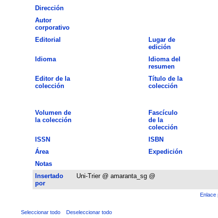
Dirección
Autor
corporativo
Editorial
Lugar de
edición
Idioma
Idioma del
resumen
Editor de la
Título de la
colección
colección
Volumen de
Fascículo
la colección
de la
colección
ISSN
ISBN
Área
Expedición
Notas
Insertado
Uni-Trier @ amaranta_sg @
por
Enlace 
Seleccionar todo
Deseleccionar todo