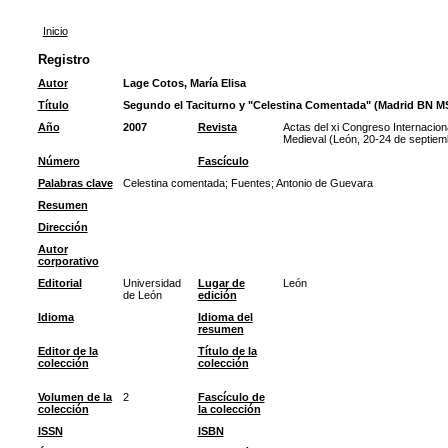
Inicio
Registro
Autor
Lage Cotos, María Elisa
Título
Segundo el Taciturno y "Celestina Comentada" (Madrid BN MS
Año
2007
Revista
Actas del xi Congreso Internaciona
Medieval (León, 20-24 de septiem
Número
Fascículo
Palabras clave
Celestina comentada
;
Fuentes
;
Antonio de Guevara
Resumen
Dirección
Autor
corporativo
Editorial
Universidad
Lugar de
León
de León
edición
Idioma
Idioma del
resumen
Editor de la
Título de la
colección
colección
Volumen de la
2
Fascículo de
colección
la colección
ISSN
ISBN