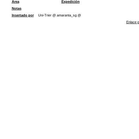
Área
Expedición
Notas
Insertado por
Uni-Trier @ amaranta_sg @
Enlace p