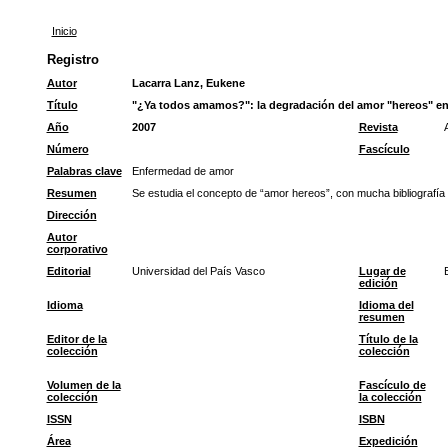
Inicio
Registro
Autor
Lacarra Lanz, Eukene
Título
"¿Ya todos amamos?": la degradación del amor "hereos" en
Año
2007
Revista
Número
Fascículo
Palabras clave
Enfermedad de amor
Resumen
Se estudia el concepto de “amor hereos”, con mucha bibliografía
Dirección
Autor
corporativo
Editorial
Universidad del País Vasco
Lugar de
edición
Idioma
Idioma del
resumen
Editor de la
Título de la
colección
colección
Volumen de la
Fascículo de
colección
la colección
ISSN
ISBN
Área
Expedición