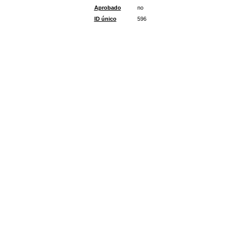
Aprobado
no
ID único
596