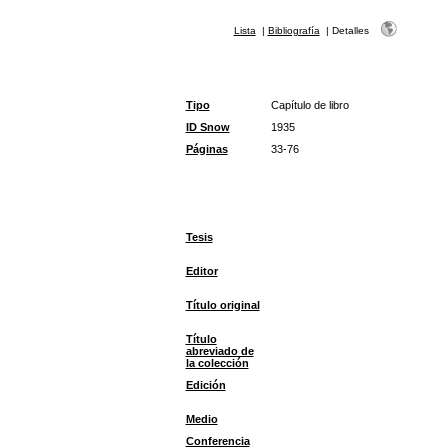
Lista
|
Bibliografía
|
Detalles
Tipo
Capítulo de libro
ID Snow
1935
Páginas
33-76
Tesis
Editor
Título original
Título
abreviado de
la colección
Edición
Medio
Conferencia