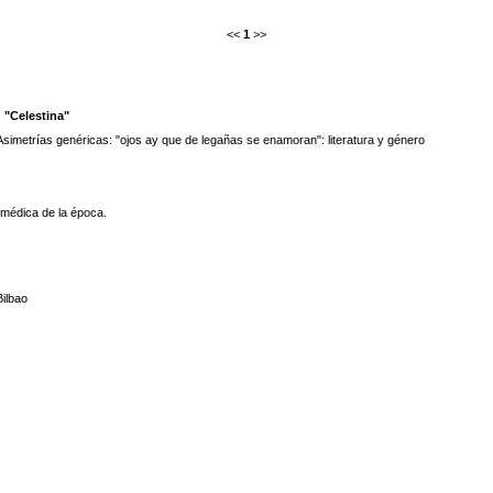
<<
1
>>
 "Celestina"
Asimetrías genéricas: "ojos ay que de legañas se enamoran": literatura y género
 médica de la época.
Bilbao