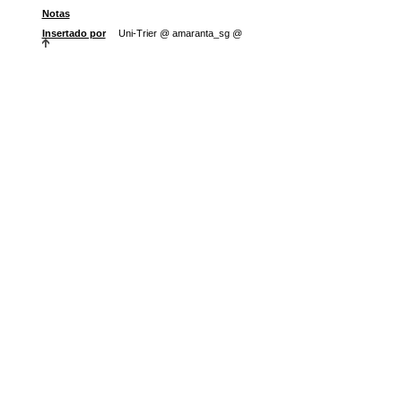
Notas
Insertado por
Uni-Trier @ amaranta_sg @