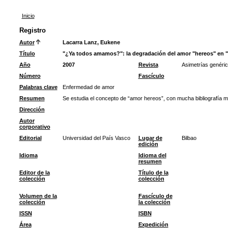
Inicio
Registro
Autor
Lacarra Lanz, Eukene
Título
"¿Ya todos amamos?": la degradación del amor "hereos" en "
Año
2007
Revista
Asimetrías genéric
Número
Fascículo
Palabras clave
Enfermedad de amor
Resumen
Se estudia el concepto de “amor hereos”, con mucha bibliografía m
Dirección
Autor
corporativo
Editorial
Universidad del País Vasco
Lugar de
Bilbao
edición
Idioma
Idioma del
resumen
Editor de la
Título de la
colección
colección
Volumen de la
Fascículo de
colección
la colección
ISSN
ISBN
Área
Expedición