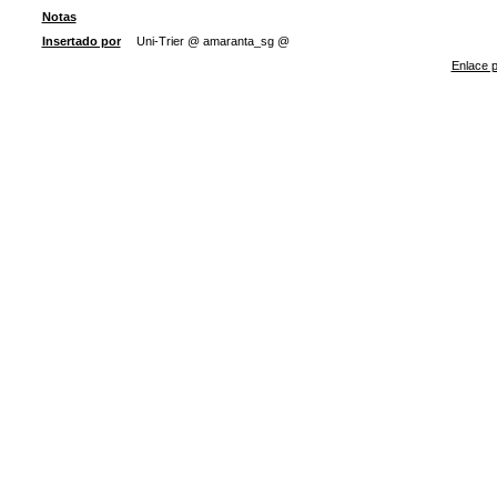
Notas
Insertado por
Uni-Trier @ amaranta_sg @
Enlace p