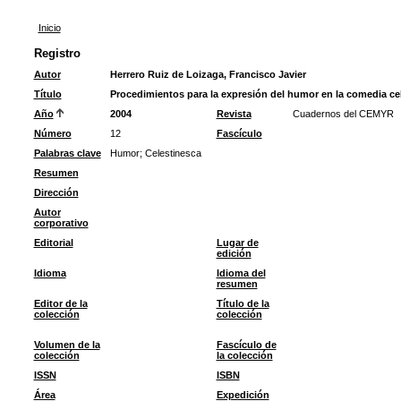
Inicio
Registro
Autor
Herrero Ruiz de Loizaga, Francisco Javier
Título
Procedimientos para la expresión del humor en la comedia ce
Año
2004
Revista
Cuadernos del CEMYR
Número
12
Fascículo
Palabras clave
Humor
;
Celestinesca
Resumen
Dirección
Autor
corporativo
Editorial
Lugar de
edición
Idioma
Idioma del
resumen
Editor de la
Título de la
colección
colección
Volumen de la
Fascículo de
colección
la colección
ISSN
ISBN
Área
Expedición