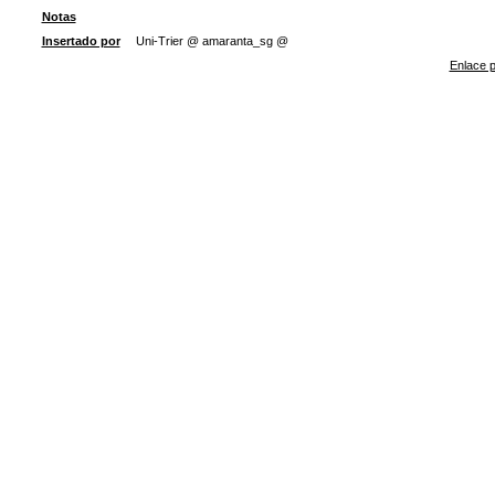
Notas
Insertado por
Uni-Trier @ amaranta_sg @
Enlace p