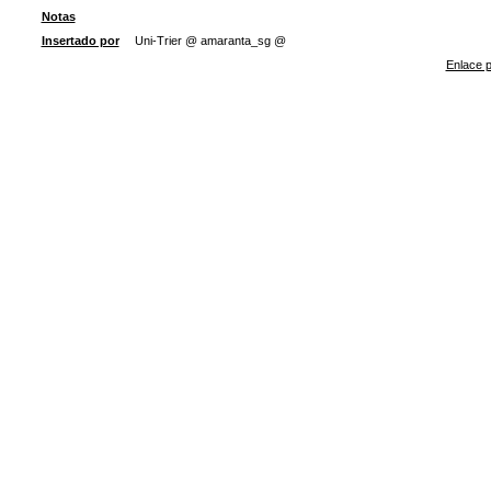
Notas
Insertado por
Uni-Trier @ amaranta_sg @
Enlace p