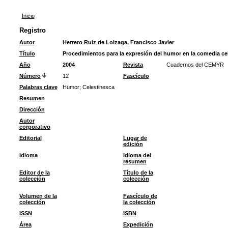
Inicio
Registro
Autor
Herrero Ruiz de Loizaga, Francisco Javier
Título
Procedimientos para la expresión del humor en la comedia ce
Año
2004
Revista
Cuadernos del CEMYR
Número
12
Fascículo
Palabras clave
Humor
;
Celestinesca
Resumen
Dirección
Autor
corporativo
Editorial
Lugar de
edición
Idioma
Idioma del
resumen
Editor de la
Título de la
colección
colección
Volumen de la
Fascículo de
colección
la colección
ISSN
ISBN
Área
Expedición