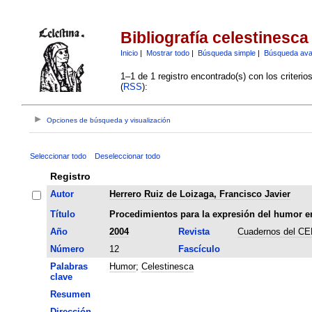
Bibliografía celestinesca
Inicio
|
Mostrar todo
|
Búsqueda simple
|
Búsqueda av
1–1 de 1 registro encontrado(s) con los criteri
(
RSS
):
Opciones de búsqueda y visualización
Seleccionar todo
Deseleccionar todo
Registro
Autor
Herrero Ruiz de Loizaga, Francisco Javier
Título
Procedimientos para la expresión del humor e
Año
2004
Revista
Cuadernos del C
Número
12
Fascículo
Palabras
Humor
;
Celestinesca
clave
Resumen
Dirección