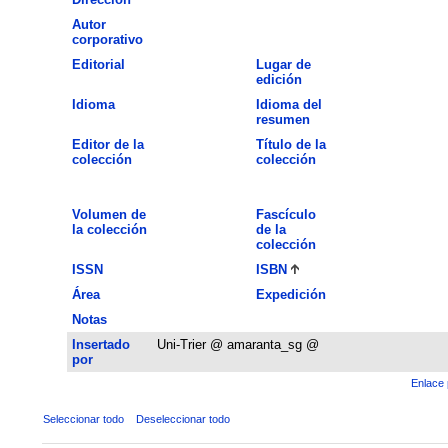
Autor
corporativo
Editorial
Lugar de
edición
Idioma
Idioma del
resumen
Editor de la
Título de la
colección
colección
Volumen de
Fascículo
la colección
de la
colección
ISSN
ISBN
Área
Expedición
Notas
Insertado
Uni-Trier @ amaranta_sg @
por
Enlace 
Seleccionar todo
Deseleccionar todo