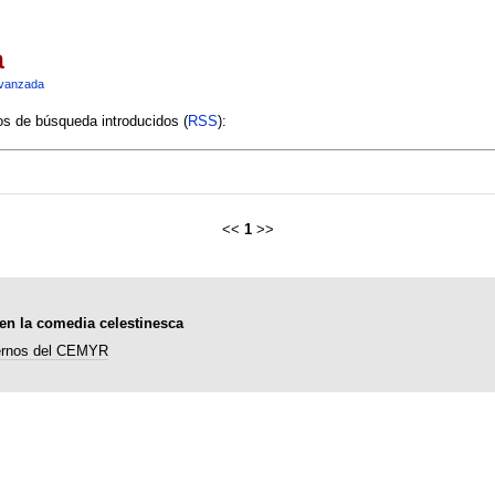
a
vanzada
ios de búsqueda introducidos (
RSS
):
<<
1
>>
en la comedia celestinesca
rnos del CEMYR