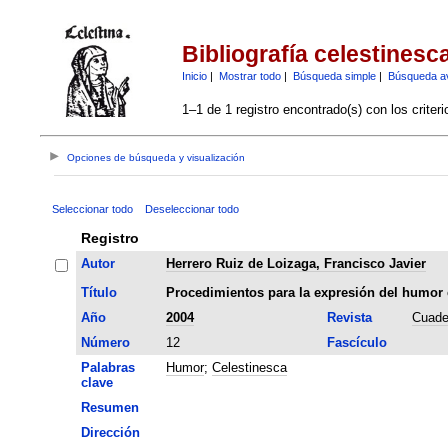
Bibliografía celestinesc
Inicio
|
Mostrar todo
|
Búsqueda simple
|
Búsqueda a
1–1 de 1 registro encontrado(s) con los criter
Opciones de búsqueda y visualización
Seleccionar todo
Deseleccionar todo
Registro
Autor
Herrero Ruiz de Loizaga, Francisco Javier
Título
Procedimientos para la expresión del humor 
Año
2004
Revista
Cuade
Número
12
Fascículo
Palabras
Humor
;
Celestinesca
clave
Resumen
Dirección