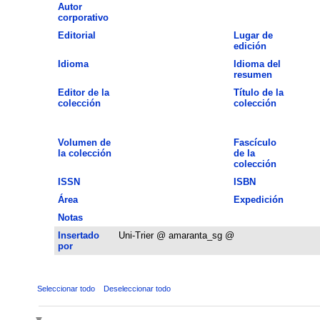
Autor
corporativo
Editorial
Lugar de
edición
Idioma
Idioma del
resumen
Editor de la
Título de la
colección
colección
Volumen de
Fascículo
la colección
de la
colección
ISSN
ISBN
Área
Expedición
Notas
Insertado
Uni-Trier @ amaranta_sg @
por
Seleccionar todo
Deseleccionar todo