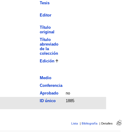
Tesis
Editor
Título
original
Título
abreviado
de la
colección
Edición
Medio
Conferencia
Aprobado
no
ID único
1885
Lista
|
Bibliografía
|
Detalles