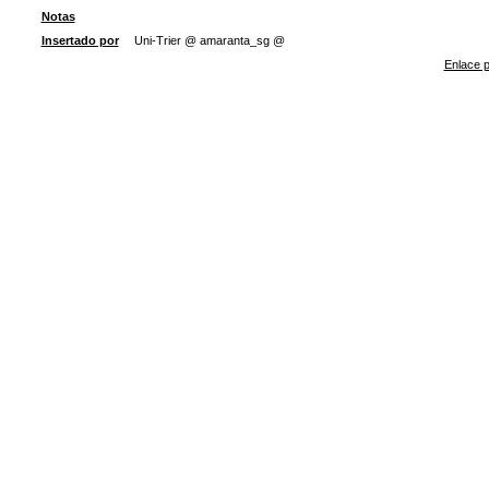
Notas
Insertado por
Uni-Trier @ amaranta_sg @
Enlace p