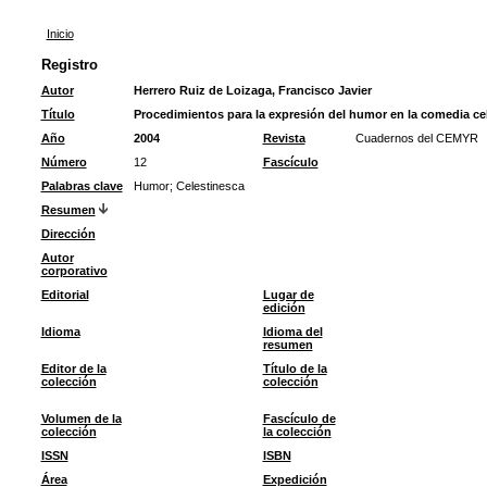
Inicio
Registro
Autor
Herrero Ruiz de Loizaga, Francisco Javier
Título
Procedimientos para la expresión del humor en la comedia ce
Año
2004
Revista
Cuadernos del CEMYR
Número
12
Fascículo
Palabras clave
Humor
;
Celestinesca
Resumen
Dirección
Autor
corporativo
Editorial
Lugar de
edición
Idioma
Idioma del
resumen
Editor de la
Título de la
colección
colección
Volumen de la
Fascículo de
colección
la colección
ISSN
ISBN
Área
Expedición