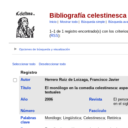
Bibliografía celestinesca
Inicio
|
Mostrar todo
|
Búsqueda simple
|
Búsqueda av
1–1 de 1 registro encontrado(s) con los criteri
(
RSS
):
Opciones de búsqueda y visualización
Seleccionar todo
Deseleccionar todo
Registro
Autor
Herrero Ruiz de Loizaga, Francisco Javier
Título
El monólogo en la comedia celestinesca: aspec
textuales
Año
2006
Revista
El person
en el sig
Número
Fascículo
Palabras
Monólogo
;
Lingüística
;
Celestinesca
;
Retórica
clave