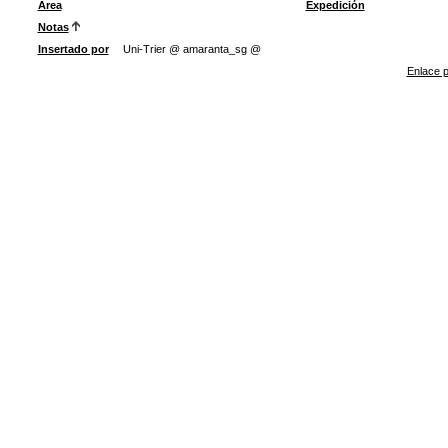
Área
Expedición
Notas
Insertado por
Uni-Trier @ amaranta_sg @
Enlace p