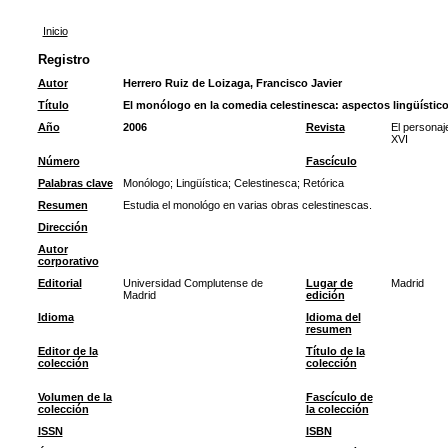
Inicio
Registro
Autor
Herrero Ruiz de Loizaga, Francisco Javier
Título
El monólogo en la comedia celestinesca: aspectos lingüístico
Año
2006
Revista
El personaje
XVI
Número
Fascículo
Palabras clave
Monólogo
;
Lingüística
;
Celestinesca
;
Retórica
Resumen
Estudia el monológo en varias obras celestinescas.
Dirección
Autor
corporativo
Editorial
Universidad Complutense de
Lugar de
Madrid
Madrid
edición
Idioma
Idioma del
resumen
Editor de la
Título de la
colección
colección
Volumen de la
Fascículo de
colección
la colección
ISSN
ISBN