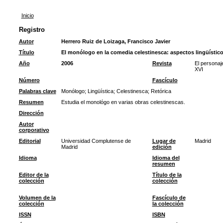
Inicio
Registro
Autor
Herrero Ruiz de Loizaga, Francisco Javier
Título
El monólogo en la comedia celestinesca: aspectos lingüístico
Año
2006
Revista
El personaje
XVI
Número
Fascículo
Palabras clave
Monólogo
;
Lingüística
;
Celestinesca
;
Retórica
Resumen
Estudia el monológo en varias obras celestinescas.
Dirección
Autor
corporativo
Editorial
Universidad Complutense de
Lugar de
Madrid
Madrid
edición
Idioma
Idioma del
resumen
Editor de la
Título de la
colección
colección
Volumen de la
Fascículo de
colección
la colección
ISSN
ISBN