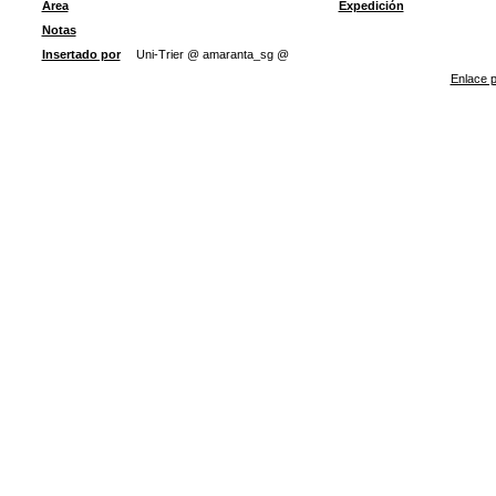
Área
Expedición
Notas
Insertado por
Uni-Trier @ amaranta_sg @
Enlace p