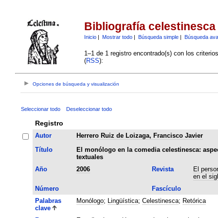
Bibliografía celestinesca
Inicio
|
Mostrar todo
|
Búsqueda simple
|
Búsqueda av
1–1 de 1 registro encontrado(s) con los criteri
(
RSS
):
Opciones de búsqueda y visualización
Seleccionar todo
Deseleccionar todo
Registro
Autor
Herrero Ruiz de Loizaga, Francisco Javier
Título
El monólogo en la comedia celestinesca: aspec
textuales
Año
2006
Revista
El person
en el sig
Número
Fascículo
Palabras
Monólogo
;
Lingüística
;
Celestinesca
;
Retórica
clave