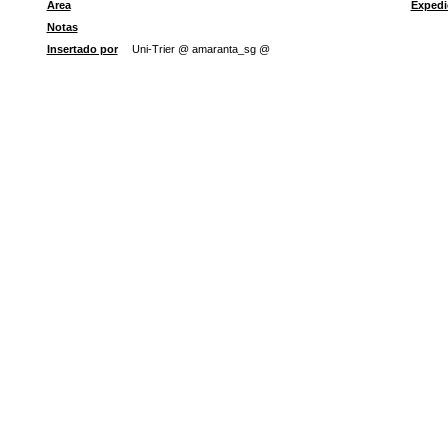
Área
Expedi
Notas
Insertado por
Uni-Trier @ amaranta_sg @