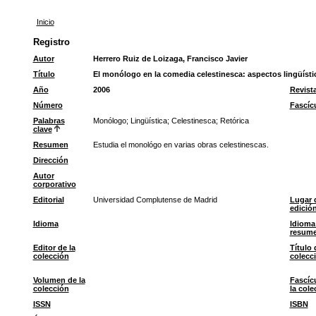
Inicio
Registro
Autor
Herrero Ruiz de Loizaga, Francisco Javier
Título
El monólogo en la comedia celestinesca: aspectos lingüísti
Año
2006
Revist
Número
Fascíc
Palabras
Monólogo
;
Lingüística
;
Celestinesca
;
Retórica
clave
Resumen
Estudia el monológo en varias obras celestinescas.
Dirección
Autor
corporativo
Editorial
Universidad Complutense de Madrid
Lugar 
edició
Idioma
Idioma
resum
Editor de la
Título 
colección
colecc
Volumen de la
Fascíc
colección
la cole
ISSN
ISBN