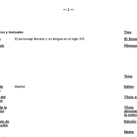
<<
1
>>
cos y textuales
Tipo
a
El personaje literario y su lengua en el siglo XVI
ID Sno
ulo
Páginas
Tesis
de
Madrid
Editor
n
 del
Título o
en
de la
Título
ión
abrevia
la colec
ulo de
Edición
cción
Medio