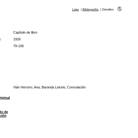
Lista
|
Bibliografía
|
Detalles
Capítulo de libro
w
1926
79-106
Vián Herrero, Ana; Baranda Leturio, Consolación
riginal
do de
ción