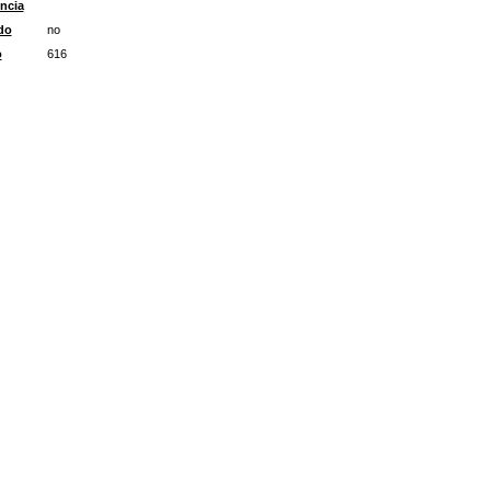
ncia
do
no
o
616