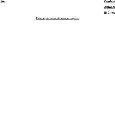
ción
Confere
Aproba
ID únic
Enlace permanente a este registro