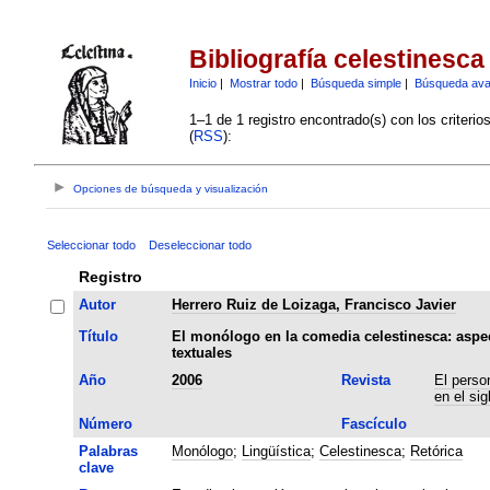
Bibliografía celestinesca
Inicio
|
Mostrar todo
|
Búsqueda simple
|
Búsqueda av
1–1 de 1 registro encontrado(s) con los criteri
(
RSS
):
Opciones de búsqueda y visualización
Seleccionar todo
Deseleccionar todo
Registro
Autor
Herrero Ruiz de Loizaga, Francisco Javier
Título
El monólogo en la comedia celestinesca: aspec
textuales
Año
2006
Revista
El person
en el sig
Número
Fascículo
Palabras
Monólogo
;
Lingüística
;
Celestinesca
;
Retórica
clave