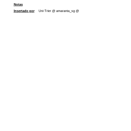
Notas
Insertado por
Uni-Trier @ amaranta_sg @