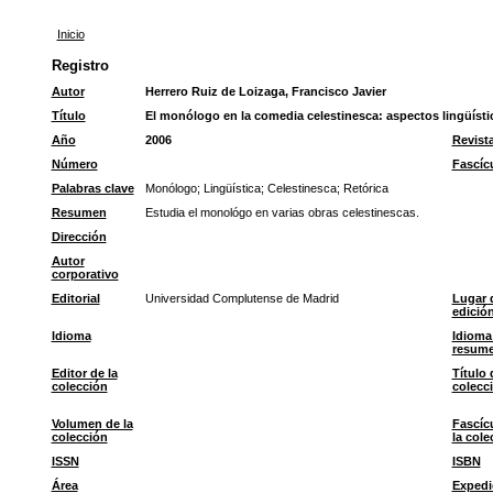
Inicio
Registro
Autor
Herrero Ruiz de Loizaga, Francisco Javier
Título
El monólogo en la comedia celestinesca: aspectos lingüísti
Año
2006
Revist
Número
Fascíc
Palabras clave
Monólogo
;
Lingüística
;
Celestinesca
;
Retórica
Resumen
Estudia el monológo en varias obras celestinescas.
Dirección
Autor
corporativo
Editorial
Universidad Complutense de Madrid
Lugar 
edició
Idioma
Idioma
resum
Editor de la
Título 
colección
colecc
Volumen de la
Fascíc
colección
la cole
ISSN
ISBN
Área
Expedi