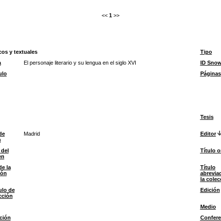
<<
1
>>
cos y textuales
Tipo
a
El personaje literario y su lengua en el siglo XVI
ID Sno
ulo
Páginas
Tesis
de
Madrid
Editor
n
 del
Título o
en
de la
Título
ión
abrevia
la colec
ulo de
Edición
cción
Medio
ción
Confere