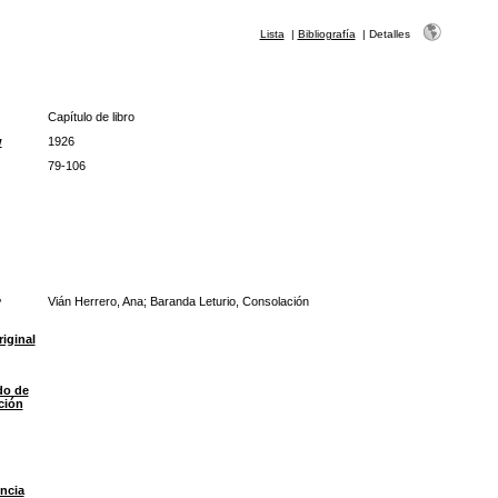
Lista
|
Bibliografía
|
Detalles
Capítulo de libro
w
1926
79-106
Vián Herrero, Ana; Baranda Leturio, Consolación
riginal
do de
ción
ncia