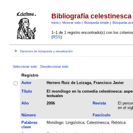
Bibliografía celestinesca
Inicio
|
Mostrar todo
|
Búsqueda simple
|
Búsqueda av
1–1 de 1 registro encontrado(s) con los criteri
(
RSS
):
Opciones de búsqueda y visualización
Seleccionar todo
Deseleccionar todo
Registro
Autor
Herrero Ruiz de Loizaga, Francisco Javier
Título
El monólogo en la comedia celestinesca: aspec
textuales
Año
2006
Revista
El person
en el sig
Número
Fascículo
Palabras
Monólogo
;
Lingüística
;
Celestinesca
;
Retórica
clave