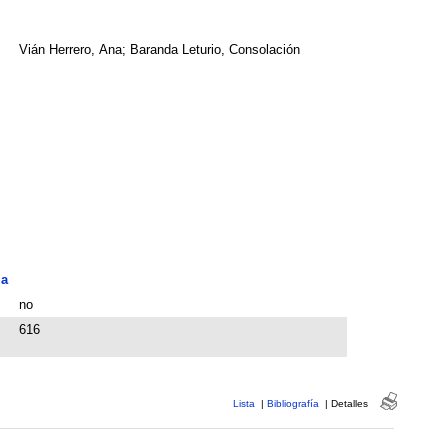
Vián Herrero, Ana; Baranda Leturio, Consolación
ia
no
616
Lista
|
Bibliografía
|
Detalles