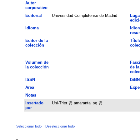
Autor
corporativo
Editorial
Universidad Complutense de Madrid
Luga
edic
Idioma
Idio
resu
Editor de la
Títul
colección
cole
Volumen de
Fasc
la colección
de la
cole
ISSN
ISBN
Área
Expe
Notas
Insertado
Uni-Trier @ amaranta_sg @
por
Seleccionar todo
Deseleccionar todo