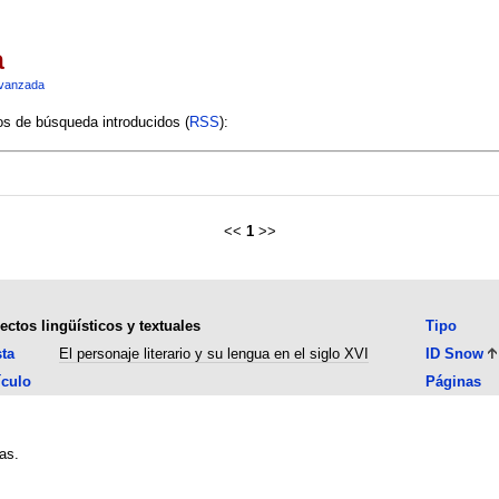
a
vanzada
ios de búsqueda introducidos (
RSS
):
<<
1
>>
ctos lingüísticos y textuales
Tipo
ta
El personaje literario y su lengua en el siglo XVI
ID Snow
ículo
Páginas
as.