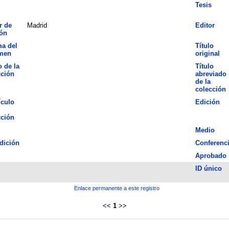
Tesis
r de
Madrid
Editor
ión
ma del
Título
men
original
o de la
Título
cción
abreviado
de la
colección
ículo
Edición
cción
Medio
dición
Conferenc
Aprobado
ID único
Enlace permanente a este registro
<<
1
>>