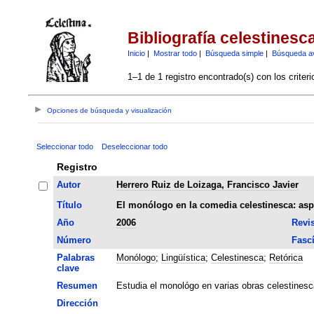
Bibliografía celestinesc
Inicio
|
Mostrar todo
|
Búsqueda simple
|
Búsqueda a
1–1 de 1 registro encontrado(s) con los criter
Opciones de búsqueda y visualización
Seleccionar todo
Deseleccionar todo
Registro
Autor
Herrero Ruiz de Loizaga, Francisco Javier
Título
El monólogo en la comedia celestinesca: aspe
Año
2006
Revis
Número
Fasc
Palabras
Monólogo
;
Lingüística
;
Celestinesca
;
Retórica
clave
Resumen
Estudia el monológo en varias obras celestinesc
Dirección