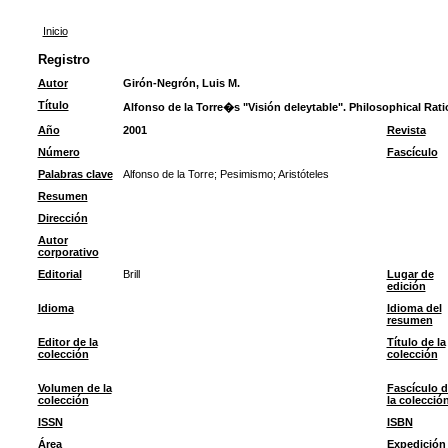
Inicio
Registro
Autor
Girón-Negrón, Luis M.
Título
Alfonso de la Torre�s "Visión deleytable". Philosophical Rat
Año
2001
Revista
Número
Fascículo
Palabras clave
Alfonso de la Torre
;
Pesimismo
;
Aristóteles
Resumen
Dirección
Autor
corporativo
Editorial
Brill
Lugar de
edición
Idioma
Idioma del
resumen
Editor de la
Título de la
colección
colección
Volumen de la
Fascículo d
colección
la colecció
ISSN
ISBN
Área
Expedición