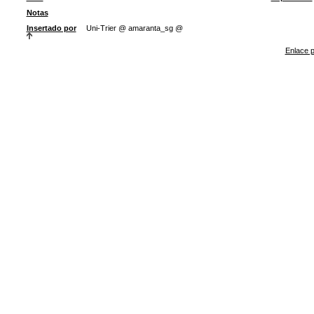
Notas
Insertado por
Uni-Trier @ amaranta_sg @
Enlace p