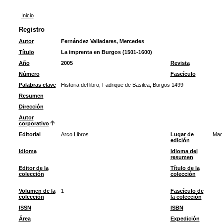
Inicio
Registro
Autor
Fernández Valladares, Mercedes
Título
La imprenta en Burgos (1501-1600)
Año
2005
Revista
Número
Fascículo
Palabras clave
Historia del libro
;
Fadrique de Basilea
;
Burgos 1499
Resumen
Dirección
Autor
corporativo
Editorial
Arco Libros
Lugar de
Mad
edición
Idioma
Idioma del
resumen
Editor de la
Título de la
colección
colección
Volumen de la
1
Fascículo de
colección
la colección
ISSN
ISBN
Área
Expedición