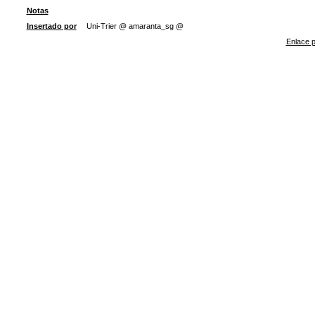
Notas
Insertado por
Uni-Trier @ amaranta_sg @
Enlace p