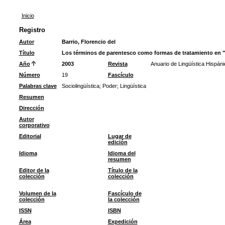
Inicio
Registro
Autor
Barrio, Florencio del
Título
Los términos de parentesco como formas de tratamiento en "
Año
2003
Revista
Anuario de Lingüística Hispáni
Número
19
Fascículo
Palabras clave
Sociolingüística
;
Poder
;
Lingüística
Resumen
Dirección
Autor
corporativo
Editorial
Lugar de
edición
Idioma
Idioma del
resumen
Editor de la
Título de la
colección
colección
Volumen de la
Fascículo de
colección
la colección
ISSN
ISBN
Área
Expedición