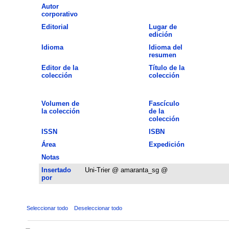
Autor
corporativo
Editorial
Lugar de
edición
Idioma
Idioma del
resumen
Editor de la
Título de la
colección
colección
Volumen de
Fascículo
la colección
de la
colección
ISSN
ISBN
Área
Expedición
Notas
Insertado
Uni-Trier @ amaranta_sg @
por
Seleccionar todo
Deseleccionar todo