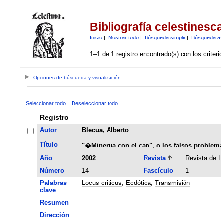
Bibliografía celestinesc
Inicio
|
Mostrar todo
|
Búsqueda simple
|
Búsqueda a
1–1 de 1 registro encontrado(s) con los criter
Opciones de búsqueda y visualización
Seleccionar todo
Deseleccionar todo
Registro
Autor
Blecua, Alberto
Título
"�Minerua con el can", o los falsos problema
Año
2002
Revista
Revista de L
Número
14
Fascículo
1
Palabras
Locus criticus
;
Ecdótica
;
Transmisión
clave
Resumen
Dirección