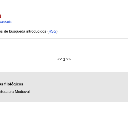
a
vanzada
ios de búsqueda introducidos (
RSS
):
<<
1
>>
s filológicos
iteratura Medieval