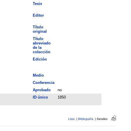
Tesis
Editor
Título
original
Título
abreviado
de la
colección
Edición
Medio
Conferencia
Aprobado
no
ID único
1850
Lista
|
Bibliografía
|
Detalles