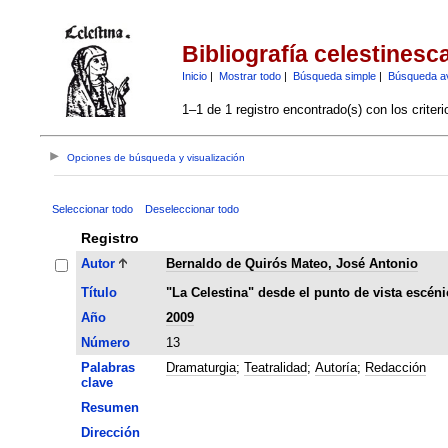
Bibliografía celestinesc
Inicio
|
Mostrar todo
|
Búsqueda simple
|
Búsqueda a
1–1 de 1 registro encontrado(s) con los criter
Opciones de búsqueda y visualización
Seleccionar todo
Deseleccionar todo
Registro
Autor
Bernaldo de Quirós Mateo, José Antonio
Título
"La Celestina" desde el punto de vista escéni
Año
2009
Número
13
Palabras
Dramaturgia
;
Teatralidad
;
Autoría
;
Redacción
clave
Resumen
Dirección