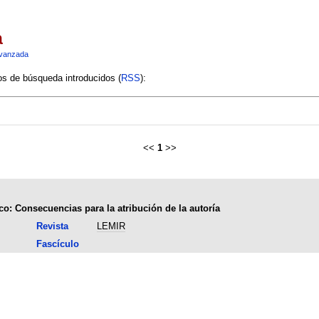
a
vanzada
ios de búsqueda introducidos (
RSS
):
<<
1
>>
co: Consecuencias para la atribución de la autoría
Revista
LEMIR
Fascículo