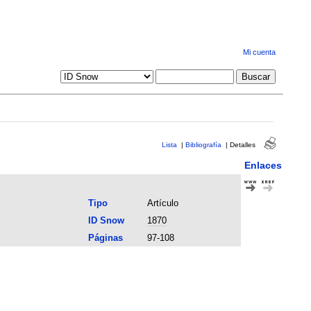
Mi cuenta
Lista
|
Bibliografía
|
Detalles
Enlaces
Tipo
Artículo
ID Snow
1870
Páginas
97-108