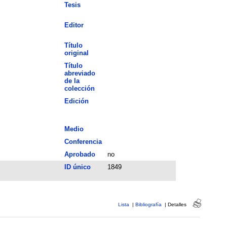
Tesis
Editor
Título
original
Título
abreviado
de la
colección
Edición
Medio
Conferencia
Aprobado
no
ID único
1849
Lista
|
Bibliografía
|
Detalles