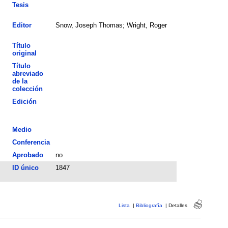
Tesis
Editor
Snow, Joseph Thomas; Wright, Roger
Título
original
Título
abreviado
de la
colección
Edición
Medio
Conferencia
Aprobado
no
ID único
1847
Lista
|
Bibliografía
|
Detalles