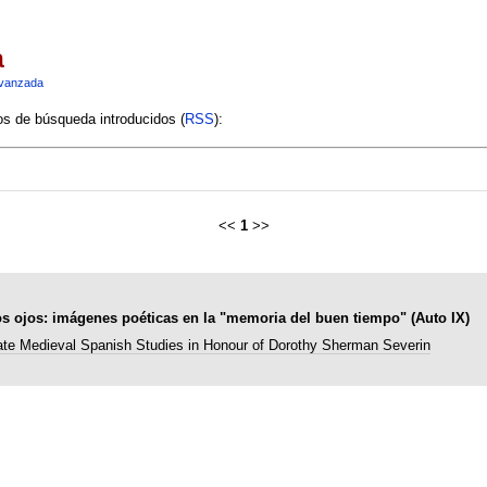
a
vanzada
ios de búsqueda introducidos (
RSS
):
<<
1
>>
os ojos: imágenes poéticas en la "memoria del buen tiempo" (Auto IX)
ate Medieval Spanish Studies in Honour of Dorothy Sherman Severin