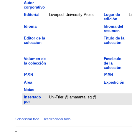
Autor
corporativo
Editorial
Liverpool University Press
Lugar de
L
edición
Idioma
Idioma del
resumen
Editor de la
Título de la
colección
colección
Volumen de
Fascículo
la colección
de la
colección
ISSN
ISBN
Área
Expedición
Notas
Insertado
Uni-Trier @ amaranta_sg @
por
Seleccionar todo
Deseleccionar todo