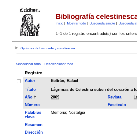
Bibliografía celestinesc
Inicio
|
Mostrar todo
|
Búsqueda simple
|
Búsqueda a
1–1 de 1 registro encontrado(s) con los criter
Opciones de búsqueda y visualización
Seleccionar todo
Deseleccionar todo
Registro
Autor
Beltrán, Rafael
Título
Lágrimas de Celestina suben del corazón a l
Año
2009
Revista
L
Número
Fascículo
Palabras
Memoria
;
Nostalgia
clave
Resumen
Dirección