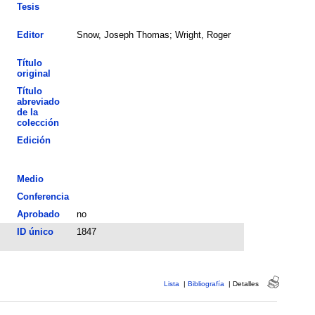
Tesis
Editor
Snow, Joseph Thomas; Wright, Roger
Título
original
Título
abreviado
de la
colección
Edición
Medio
Conferencia
Aprobado
no
ID único
1847
Lista
|
Bibliografía
|
Detalles