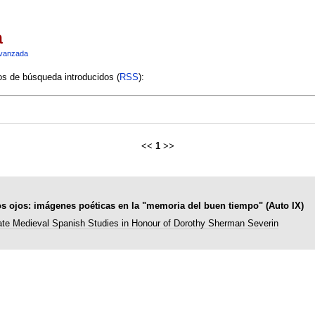
a
vanzada
ios de búsqueda introducidos (
RSS
):
<<
1
>>
os ojos: imágenes poéticas en la "memoria del buen tiempo" (Auto IX)
ate Medieval Spanish Studies in Honour of Dorothy Sherman Severin