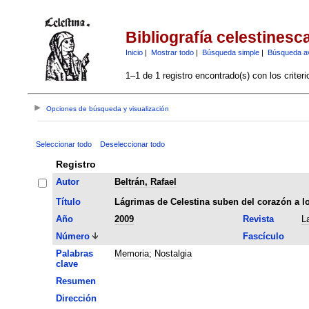
Bibliografía celestinesc
Inicio
|
Mostrar todo
|
Búsqueda simple
|
Búsqueda a
1–1 de 1 registro encontrado(s) con los criter
Opciones de búsqueda y visualización
Seleccionar todo
Deseleccionar todo
Registro
Autor
Beltrán, Rafael
Título
Lágrimas de Celestina suben del corazón a l
Año
2009
Revista
L
Número
Fascículo
Palabras
Memoria
;
Nostalgia
clave
Resumen
Dirección