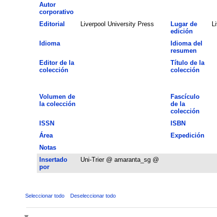
Autor
corporativo
Editorial
Liverpool University Press
Lugar de
L
edición
Idioma
Idioma del
resumen
Editor de la
Título de la
colección
colección
Volumen de
Fascículo
la colección
de la
colección
ISSN
ISBN
Área
Expedición
Notas
Insertado
Uni-Trier @ amaranta_sg @
por
Seleccionar todo
Deseleccionar todo