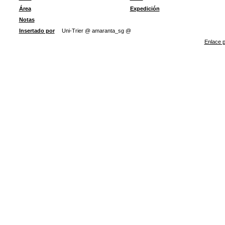
Área
Expedición
Notas
Insertado por
Uni-Trier @ amaranta_sg @
Enlace p