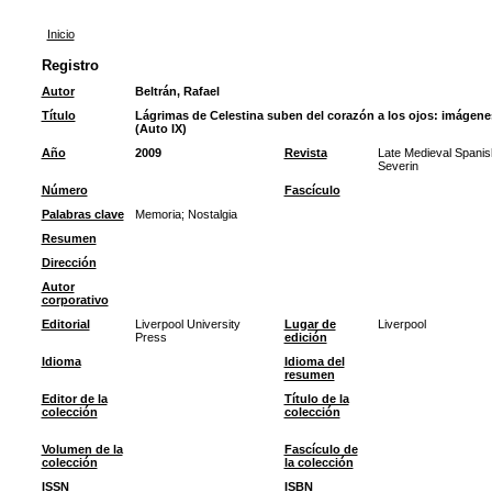
Inicio
Registro
Autor
Beltrán, Rafael
Título
Lágrimas de Celestina suben del corazón a los ojos: imágene
(Auto IX)
Año
2009
Revista
Late Medieval Spanis
Severin
Número
Fascículo
Palabras clave
Memoria
;
Nostalgia
Resumen
Dirección
Autor
corporativo
Editorial
Liverpool University
Lugar de
Liverpool
Press
edición
Idioma
Idioma del
resumen
Editor de la
Título de la
colección
colección
Volumen de la
Fascículo de
colección
la colección
ISSN
ISBN