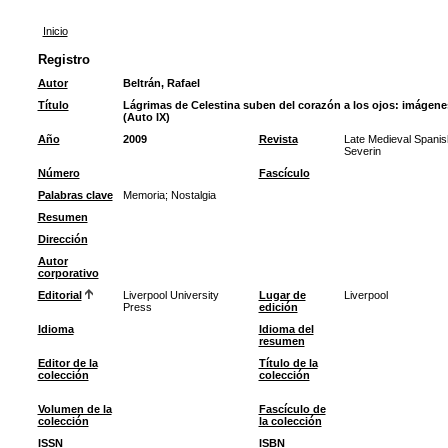
Inicio
Registro
Autor
Beltrán, Rafael
Título
Lágrimas de Celestina suben del corazón a los ojos: imágene
(Auto IX)
Año
2009
Revista
Late Medieval Spanis
Severin
Número
Fascículo
Palabras clave
Memoria
;
Nostalgia
Resumen
Dirección
Autor
corporativo
Editorial
Liverpool University
Lugar de
Liverpool
Press
edición
Idioma
Idioma del
resumen
Editor de la
Título de la
colección
colección
Volumen de la
Fascículo de
colección
la colección
ISSN
ISBN