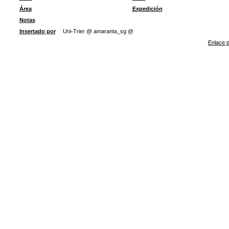
Área
Expedición
Notas
Insertado por
Uni-Trier @ amaranta_sg @
Enlace p