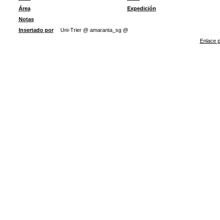
Área
Expedición
Notas
Insertado por
Uni-Trier @ amaranta_sg @
Enlace p