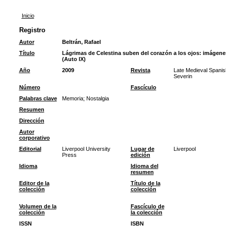
Inicio
Registro
Autor
Beltrán, Rafael
Título
Lágrimas de Celestina suben del corazón a los ojos: imágene
(Auto IX)
Año
2009
Revista
Late Medieval Spanis
Severin
Número
Fascículo
Palabras clave
Memoria
;
Nostalgia
Resumen
Dirección
Autor
corporativo
Editorial
Liverpool University
Lugar de
Liverpool
Press
edición
Idioma
Idioma del
resumen
Editor de la
Título de la
colección
colección
Volumen de la
Fascículo de
colección
la colección
ISSN
ISBN