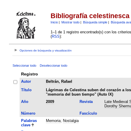
Bibliografía celestinesca
Inicio
|
Mostrar todo
|
Búsqueda simple
|
Búsqueda av
1–1 de 1 registro encontrado(s) con los criteri
(
RSS
):
Opciones de búsqueda y visualización
Seleccionar todo
Deseleccionar todo
Registro
Autor
Beltrán, Rafael
Título
Lágrimas de Celestina suben del corazón a los
"memoria del buen tiempo" (Auto IX)
Año
2009
Revista
Late Medieval S
Dorothy Sherma
Número
Fascículo
Palabras
Memoria
;
Nostalgia
clave