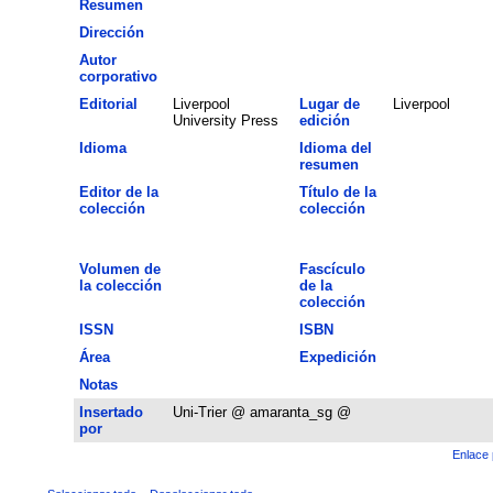
Resumen
Dirección
Autor
corporativo
Editorial
Liverpool
Lugar de
Liverpool
University Press
edición
Idioma
Idioma del
resumen
Editor de la
Título de la
colección
colección
Volumen de
Fascículo
la colección
de la
colección
ISSN
ISBN
Área
Expedición
Notas
Insertado
Uni-Trier @ amaranta_sg @
por
Enlace 