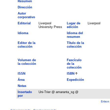
Resumen
Dirección
Autor
corporativo
Editorial
Liverpool
Lugar de
Liverpool
University Press
edición
Idioma
Idioma del
resumen
Editor de la
Título de la
colección
colección
Volumen de
Fascículo
la colección
de la
colección
ISSN
ISBN
Área
Expedición
Notas
Insertado
Uni-Trier @ amaranta_sg @
por
Enlace 