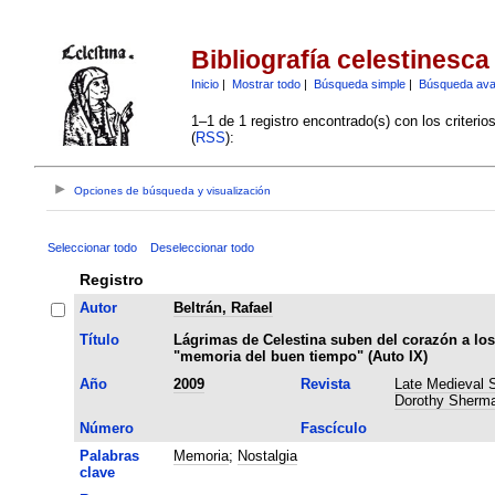
Bibliografía celestinesca
Inicio
|
Mostrar todo
|
Búsqueda simple
|
Búsqueda av
1–1 de 1 registro encontrado(s) con los criteri
(
RSS
):
Opciones de búsqueda y visualización
Seleccionar todo
Deseleccionar todo
Registro
Autor
Beltrán, Rafael
Título
Lágrimas de Celestina suben del corazón a los
"memoria del buen tiempo" (Auto IX)
Año
2009
Revista
Late Medieval S
Dorothy Sherma
Número
Fascículo
Palabras
Memoria
;
Nostalgia
clave